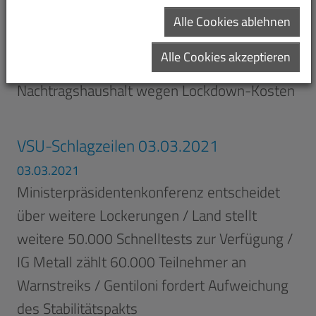
Lieferkettengesetz ab / Land will Gigabit-
Alle Cookies ablehnen
Ausbau beschleunigen / Unternehmen sollen
Alle Cookies akzeptieren
Mitarbeiter testen / Kreise: Scholz plant
Nachtragshaushalt wegen Lockdown-Kosten
VSU-Schlagzeilen 03.03.2021
03.03.2021
Ministerpräsidentenkonferenz entscheidet
über weitere Lockerungen / Land stellt
weitere 50.000 Schnelltests zur Verfügung /
IG Metall zählt 60.000 Teilnehmer an
Warnstreiks / Gentiloni fordert Aufweichung
des Stabilitätspakts