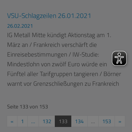
VSU-Schlagzeilen 26.01.2021
26.02.2021
IG Metall Mitte kündigt Aktionstag am 1.
März an / Frankreich verschärft die
Einreisebestimmungen / IW-Studie:
Mindestlohn von zwölf Euro würde ein
Fünftel aller Tarifgruppen tangieren / Börner
warnt vor Grenzschließungen zu Frankreich
Seite 133 von 153
Vorherige Seite
aktuelle Seite
Näch
«
1
…
132
133
134
…
153
»