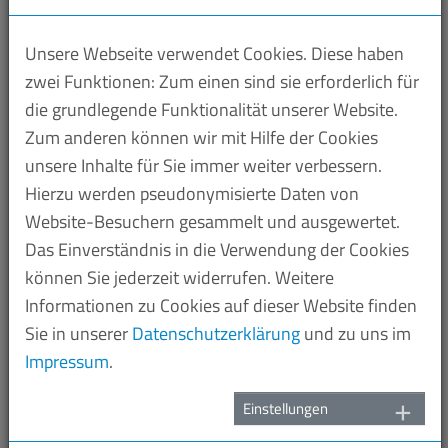
IG…
Unsere Webseite verwendet Cookies. Diese haben
zwei Funktionen: Zum einen sind sie erforderlich für
VSU-Schlagzeilen 05.03.2021
die grundlegende Funktionalität unserer Website.
05.03.2021
Zum anderen können wir mit Hilfe der Cookies
VSU begrüßt Öffnungsschritte / Staatsrechter
unsere Inhalte für Sie immer weiter verbessern.
Hierzu werden pseudonymisierte Daten von
kritisiert Neuverschuldung im Saarland /
Website-Besuchern gesammelt und ausgewertet.
Scholz kündigt Nachtragshaushalt an / EU-
Das Einverständnis in die Verwendung der Cookies
Parlament will Vorschläge für
können Sie jederzeit widerrufen. Weitere
Lieferkettengesetz machen
Informationen zu Cookies auf dieser Website finden
Sie in unserer
Datenschutzerklärung
und zu uns im
Impressum
.
VSU-Schlagzeilen 04.03.2021
Einstellungen
04.03.2021
VSU und Saarhütten lehnen