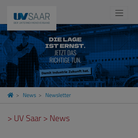
News
Newsletter
> UV Saar > News