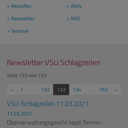
Aktuelles
Aktiv
Newsletter
IWD
Termine
Newsletter VSU Schlagzeilen
Seite 133 von 153
Vorherige Seite
aktuelle Seite
Näch
«
1
…
132
133
134
…
153
»
VSU-Schlagzeilen 11.03.2021
11.03.2021
Oberverwaltungsgericht kippt Termin-