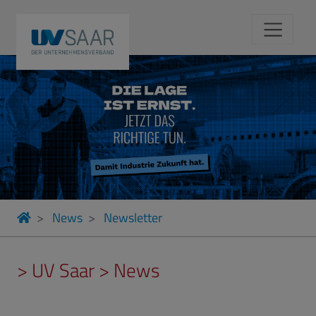
News
Newsletter
> UV Saar > News