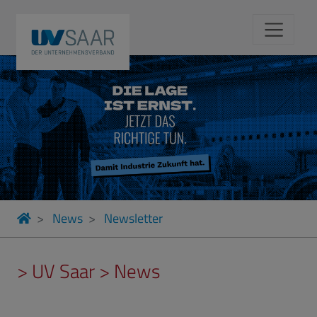
News
Newsletter
> UV Saar > News