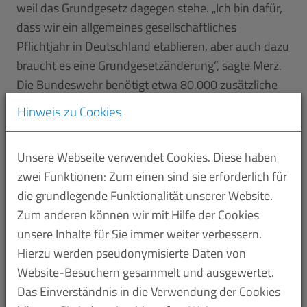
weil das Grundgesetz dagegen stehe. „Ich bin dafür,
dass wir ein allgemeines gesellschaftliches
Pflichtjahr in Deutschland etablieren, aber auch dazu
braucht es eine Grundgesetzänderung”, sagte Merz.
Die Bundeswehr benötigt etwa 80.000 zusätzliche
aktive Soldaten. Denn die Nato hält für die Truppe
Hinweis zu Cookies
eine Größenordnung von 260.000 für erforderlich,
um einem Angriff etwa Russlands standzuhalten.
Unsere Webseite verwendet Cookies. Diese haben
Der Gesetzentwurf von Verteidigungsminister Boris
zwei Funktionen: Zum einen sind sie erforderlich für
Pistorius
(SPD) setzt auf Freiwilligkeit, um mehr
die grundlegende Funktionalität unserer Website.
junge Leute für die Bundeswehr zu gewinnen, und
Zum anderen können wir mit Hilfe der Cookies
einen auch finanziell attraktiveren Dienst. (Quelle:
unsere Inhalte für Sie immer weiter verbessern.
dpa-AFX, M+E-Newsletter Gesamtmetall)
Hierzu werden pseudonymisierte Daten von
Website-Besuchern gesammelt und ausgewertet.
Das Einverständnis in die Verwendung der Cookies
Industrie/Handel