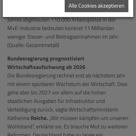
Industrie den politischen Gestaltungsspielraum
Alle Cookies akzeptieren
nachhaltig verringere. Allein die innerhalb eines
Jahres abgebauten 110.000 Arbeitsplätze in der
M+E-Industrie bedeuten konkret 11 Milliarden
weniger Steuer- und Beitragseinnahmen im Jahr.
(Quelle: Gesamtmetall)
Bundesregierung prognostiziert
Wirtschaftsaufschwung ab 2026
Die Bundesregierung rechnet erst ab nächstem Jahr
mit einem spürbaren Wachstum der Wirtschaft. Dies
gehe aber bis 2027 vor allem auf die hohen
staatlichen Ausgaben für Infrastruktur und
Verteidigung zurück, sagte Wirtschaftsministerin
Katherina
Reiche.
„Wir müssen kämpfen um unseren
Wohlstand“, erklärte sie. Es brauche Mut zu weiteren
Reformen, Deutschland habe zu lange ein