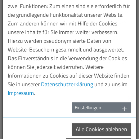
Dramatik, in welcher die deutsche Wirtschaft steckt.
zwei Funktionen: Zum einen sind sie erforderlich für
Auch für die nächsten Monate ist angesichts
die grundlegende Funktionalität unserer Website.
schwacher Neuaufträge und Frühindikatoren keine
Zum anderen können wir mit Hilfe der Cookies
Trendwende zu erwarten, sodass in der M+E-
unsere Inhalte für Sie immer weiter verbessern.
Industrie das zehnte Rezessionsquartal in Folge
Hierzu werden pseudonymisierte Daten von
droht.” Der Standort sei durch überbordende Kosten
Website-Besuchern gesammelt und ausgewertet.
und groteske Bürokratie nachhaltig geschädigt. Das
Das Einverständnis in die Verwendung der Cookies
löse man nicht durch gutes Zureden, sondern durch
können Sie jederzeit widerrufen. Weitere
mutige Reformen und entschiedenes politisches
Informationen zu Cookies auf dieser Website finden
Handeln. „Der Anstieg der Sozialabgaben muss
Sie in unserer
Datenschutzerklärung
und zu uns im
gestoppt, ein Industriestrompreis eingeführt, zu
Impressum
.
Technologieoffenheit zurückgekehrt und Bürokratie
auch gegen manche Widerstände endlich spürbar
Einstellungen
abgebaut werden. Denn ohne stabile Wirtschaft gibt
es keine stabile Regierung”, so Zander. Er erinnerte
Alle Cookies ablehnen
daran, dass jeder abgebaute Arbeitsplatz in der