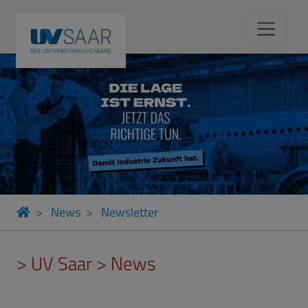
News
Newsletter
> UV Saar > News